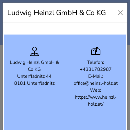
Holzindustrielandkarte
Ludwig Heinzl GmbH & Co KG
Karte
Liste
Filter
Ludwig Heinzl GmbH &
Telefon:
Co KG
+4331782987
Unterfladnitz 44
E-Mail:
8181 Unterfladnitz
office@heinzl-holz.at
Web:
https://www.heinzl-
holz.at/